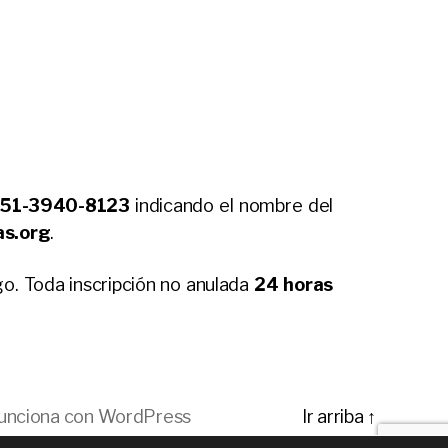
651-3940-8123
indicando el nombre del
as.org
.
go. Toda inscripción no anulada
24 horas
unciona con WordPress
Ir arriba
↑