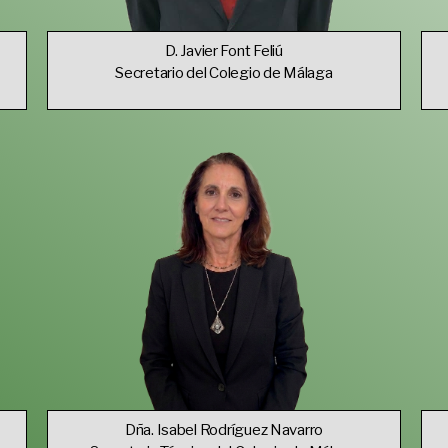
D. Javier Font Feliú
Secretario del Colegio de Málaga
Dña. Isabel Rodríguez Navarro