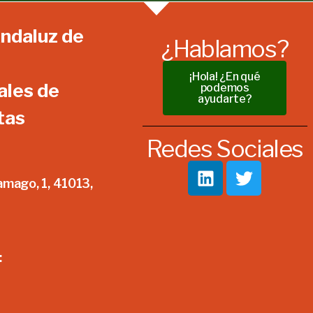
ndaluz de
¿Hablamos?
¡Hola! ¿En qué
ales de
podemos
ayudarte?
tas
Redes Sociales
amago, 1, 41013,
: