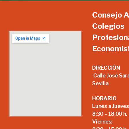
Consejo A
Colegios
Profesion
Economis
DIRECCIÓN
Calle José Sar
Sevilla
HORARIO
Lunes a Jueves
8:30 – 18:00 h.
Viernes: