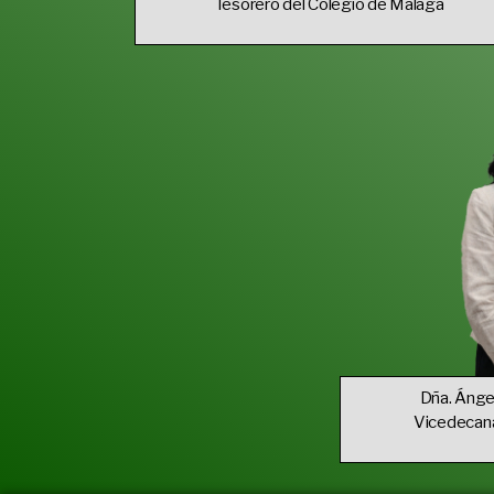
Tesorero del Colegio de Málaga
Dña. Ánge
Vicedecana 