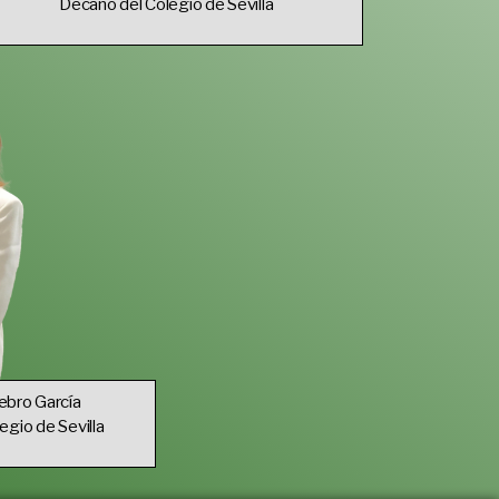
Decano del Colegio de Sevilla
ebro García
egio de Sevilla